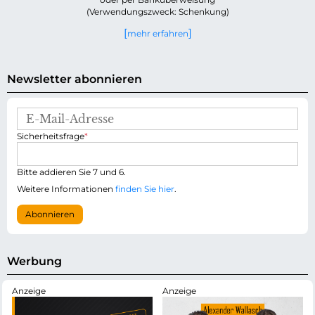
(Verwendungszweck: Schenkung)
mehr erfahren
Newsletter abonnieren
E
-
P
Sicherheitsfrage
*
M
f
a
l
i
i
Bitte addieren Sie 7 und 6.
l
c
-
Weitere Informationen
finden Sie hier
.
h
A
t
d
Abonnieren
f
r
e
e
l
s
d
s
Werbung
e