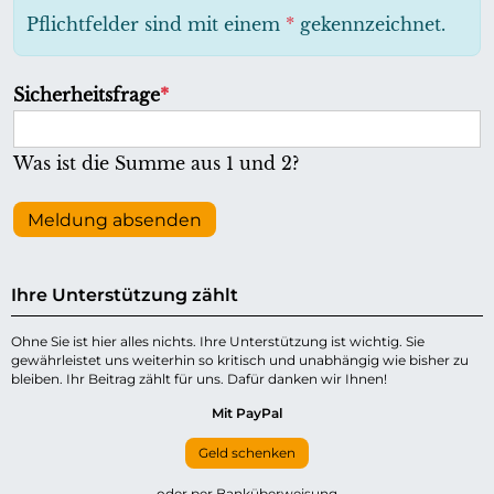
h
Pflichtfelder sind mit einem
*
gekennzeichnet.
t
f
P
Sicherheitsfrage
*
e
f
l
l
Was ist die Summe aus 1 und 2?
d
i
c
Meldung absenden
h
t
Ihre Unterstützung zählt
f
e
Ohne Sie ist hier alles nichts. Ihre Unterstützung ist wichtig. Sie
gewährleistet uns weiterhin so kritisch und unabhängig wie bisher zu
l
bleiben. Ihr Beitrag zählt für uns. Dafür danken wir Ihnen!
d
Mit PayPal
Geld schenken
oder per Banküberweisung