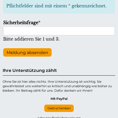
h
Pflichtfelder sind mit einem
*
gekennzeichnet.
t
f
P
Sicherheitsfrage
*
e
f
l
l
Bitte addieren Sie 1 und 3.
d
i
c
Meldung absenden
h
t
Ihre Unterstützung zählt
f
e
Ohne Sie ist hier alles nichts. Ihre Unterstützung ist wichtig. Sie
gewährleistet uns weiterhin so kritisch und unabhängig wie bisher zu
l
bleiben. Ihr Beitrag zählt für uns. Dafür danken wir Ihnen!
d
Mit PayPal
Geld schenken
oder per Banküberweisung