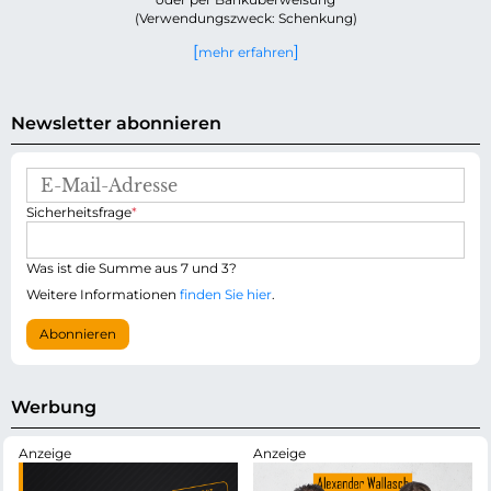
(Verwendungszweck: Schenkung)
mehr erfahren
Newsletter abonnieren
E
-
P
Sicherheitsfrage
*
M
f
a
l
i
i
Was ist die Summe aus 7 und 3?
l
c
-
Weitere Informationen
finden Sie hier
.
h
A
t
d
Abonnieren
f
r
e
e
l
s
d
s
Werbung
e