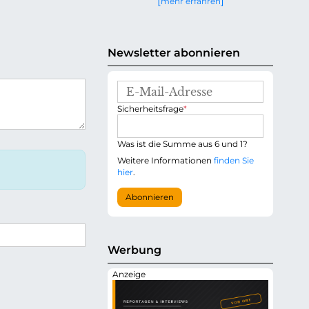
mehr erfahren
g
e
n
Newsletter abonnieren
E
-
P
Sicherheitsfrage
*
M
f
a
l
i
i
Was ist die Summe aus 6 und 1?
l
c
-
Weitere Informationen
finden Sie
h
A
hier
.
t
d
f
r
Abonnieren
e
e
l
s
d
s
e
Werbung