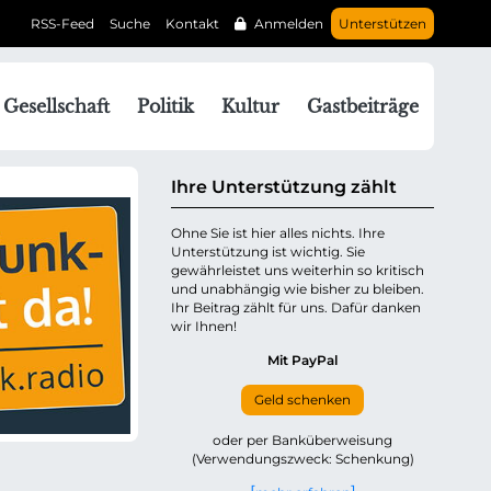
RSS-Feed
Suche
Kontakt
Anmelden
Unterstützen
N
Gesellschaft
Politik
Kultur
Gastbeiträge
a
v
g
Ihre Unterstützung zählt
a
Ohne Sie ist hier alles nichts. Ihre
Unterstützung ist wichtig. Sie
o
gewährleistet uns weiterhin so kritisch
n
und unabhängig wie bisher zu bleiben.
ü
Ihr Beitrag zählt für uns. Dafür danken
wir Ihnen!
b
e
Mit PayPal
Geld schenken
p
oder per Banküberweisung
(Verwendungszweck: Schenkung)
n