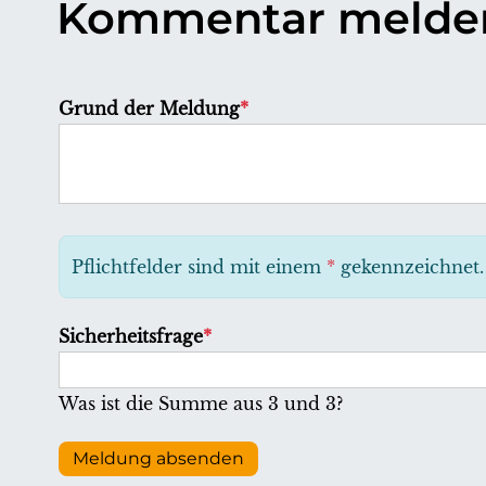
Kommentar melde
P
Grund der Meldung
*
f
l
i
c
h
Pflichtfelder sind mit einem
*
gekennzeichnet.
t
f
P
Sicherheitsfrage
*
e
f
l
l
Was ist die Summe aus 3 und 3?
d
i
c
Meldung absenden