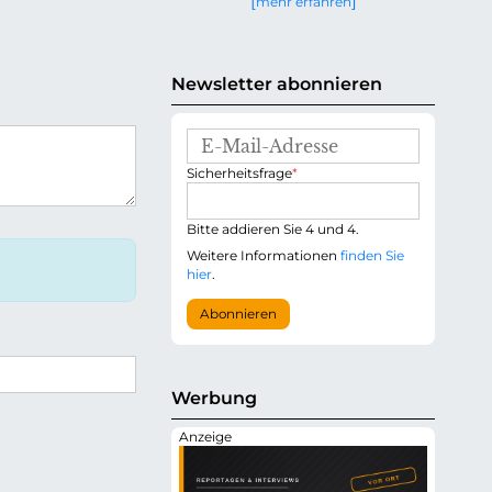
mehr erfahren
g
e
n
Newsletter abonnieren
E
-
P
Sicherheitsfrage
*
M
f
a
l
i
i
Bitte addieren Sie 4 und 4.
l
c
-
Weitere Informationen
finden Sie
h
A
hier
.
t
d
f
r
Abonnieren
e
e
l
s
d
s
e
Werbung