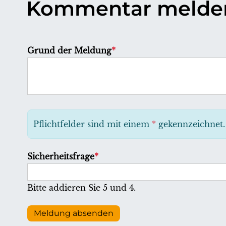
Kommentar melde
P
Grund der Meldung
*
f
l
i
c
h
Pflichtfelder sind mit einem
*
gekennzeichnet.
t
f
P
Sicherheitsfrage
*
e
f
l
l
Bitte addieren Sie 5 und 4.
d
i
c
Meldung absenden