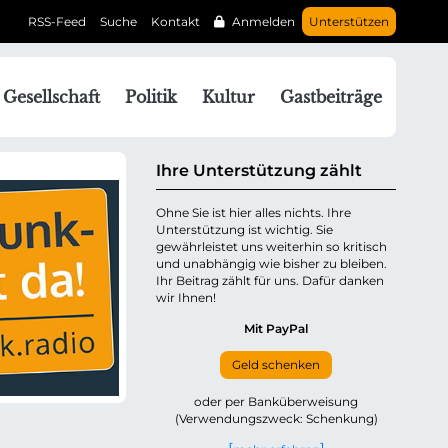
RSS-Feed
Suche
Kontakt
Anmelden
Unterstützen
N
Gesellschaft
Politik
Kultur
Gastbeiträge
a
v
g
Ihre Unterstützung zählt
a
Ohne Sie ist hier alles nichts. Ihre
Unterstützung ist wichtig. Sie
o
gewährleistet uns weiterhin so kritisch
n
und unabhängig wie bisher zu bleiben.
ü
Ihr Beitrag zählt für uns. Dafür danken
wir Ihnen!
b
e
Mit PayPal
Geld schenken
p
oder per Banküberweisung
(Verwendungszweck: Schenkung)
n