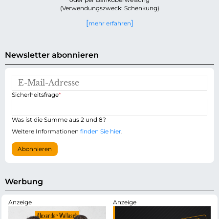
(Verwendungszweck: Schenkung)
mehr erfahren
Newsletter abonnieren
E
-
P
Sicherheitsfrage
*
M
f
a
l
i
i
Was ist die Summe aus 2 und 8?
l
c
-
Weitere Informationen
finden Sie hier
.
h
A
t
d
Abonnieren
f
r
e
e
l
s
d
s
Werbung
e