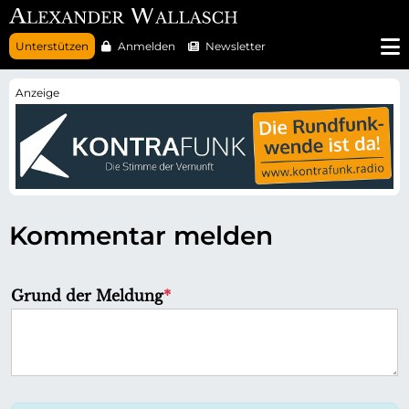
N
Unterstützen
Anmelden
Newsletter
a
v
i
g
a
t
i
o
n
ü
b
e
r
Kommentar melden
s
p
r
i
n
P
Grund der Meldung
*
g
f
e
n
l
i
c