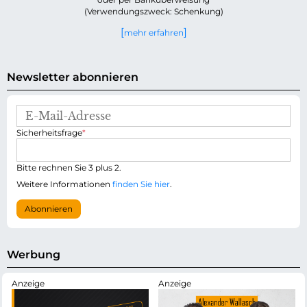
(Verwendungszweck: Schenkung)
mehr erfahren
Newsletter abonnieren
E
-
P
Sicherheitsfrage
*
M
f
a
l
i
i
Bitte rechnen Sie 3 plus 2.
l
c
-
Weitere Informationen
finden Sie hier
.
h
A
t
d
Abonnieren
f
r
e
e
l
s
d
s
Werbung
e