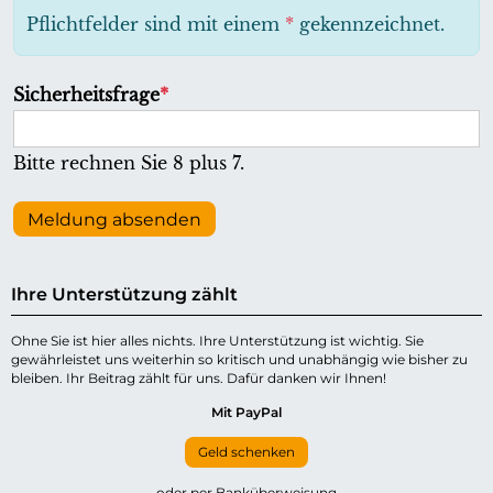
h
Pflichtfelder sind mit einem
*
gekennzeichnet.
t
f
P
Sicherheitsfrage
*
e
f
l
l
Bitte rechnen Sie 8 plus 7.
d
i
c
Meldung absenden
h
t
Ihre Unterstützung zählt
f
e
Ohne Sie ist hier alles nichts. Ihre Unterstützung ist wichtig. Sie
gewährleistet uns weiterhin so kritisch und unabhängig wie bisher zu
l
bleiben. Ihr Beitrag zählt für uns. Dafür danken wir Ihnen!
d
Mit PayPal
Geld schenken
oder per Banküberweisung