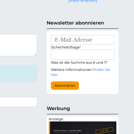
mehr erfahren
g
e
n
Newsletter abonnieren
E
-
P
Sicherheitsfrage
*
M
f
a
l
i
i
Was ist die Summe aus 6 und 1?
l
c
-
Weitere Informationen
finden Sie
h
A
hier
.
t
d
f
r
Abonnieren
e
e
l
s
d
s
e
Werbung