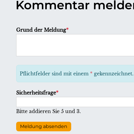
Kommentar melde
P
Grund der Meldung
*
f
l
i
c
h
Pflichtfelder sind mit einem
*
gekennzeichnet.
t
f
P
Sicherheitsfrage
*
e
f
l
l
Bitte addieren Sie 5 und 3.
d
i
c
Meldung absenden