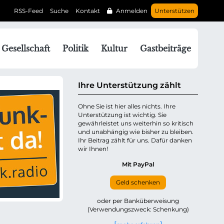
RSS-Feed
Suche
Kontakt
Anmelden
Unterstützen
N
Gesellschaft
Politik
Kultur
Gastbeiträge
a
v
g
Ihre Unterstützung zählt
a
Ohne Sie ist hier alles nichts. Ihre
Unterstützung ist wichtig. Sie
o
gewährleistet uns weiterhin so kritisch
n
und unabhängig wie bisher zu bleiben.
ü
Ihr Beitrag zählt für uns. Dafür danken
wir Ihnen!
b
e
Mit PayPal
Geld schenken
p
oder per Banküberweisung
(Verwendungszweck: Schenkung)
n