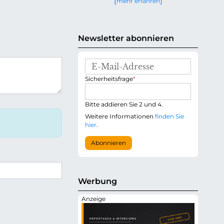
mehr erfahren
g
e
n
Newsletter abonnieren
E
-
P
Sicherheitsfrage
*
M
f
a
l
i
i
Bitte addieren Sie 2 und 4.
l
c
-
Weitere Informationen
finden Sie
h
A
hier
.
t
d
f
r
Abonnieren
e
e
l
s
d
s
e
Werbung