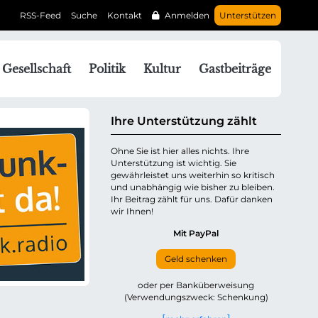
RSS-Feed
Suche
Kontakt
Anmelden
Unterstützen
N
Gesellschaft
Politik
Kultur
Gastbeiträge
a
v
g
Ihre Unterstützung zählt
a
Ohne Sie ist hier alles nichts. Ihre
Unterstützung ist wichtig. Sie
o
gewährleistet uns weiterhin so kritisch
n
und unabhängig wie bisher zu bleiben.
ü
Ihr Beitrag zählt für uns. Dafür danken
wir Ihnen!
b
e
Mit PayPal
Geld schenken
p
oder per Banküberweisung
(Verwendungszweck: Schenkung)
n