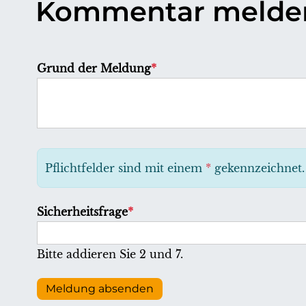
Kommentar melde
P
Grund der Meldung
*
f
l
i
c
h
Pflichtfelder sind mit einem
*
gekennzeichnet.
t
f
P
Sicherheitsfrage
*
e
f
l
l
Bitte addieren Sie 2 und 7.
d
i
c
Meldung absenden