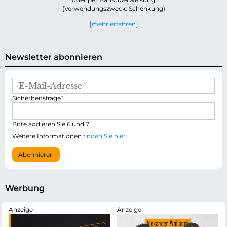
(Verwendungszweck: Schenkung)
mehr erfahren
Newsletter abonnieren
E
-
P
Sicherheitsfrage
*
M
f
a
l
i
i
Bitte addieren Sie 6 und 7.
l
c
-
Weitere Informationen
finden Sie hier
.
h
A
t
d
Abonnieren
f
r
e
e
l
s
d
s
Werbung
e