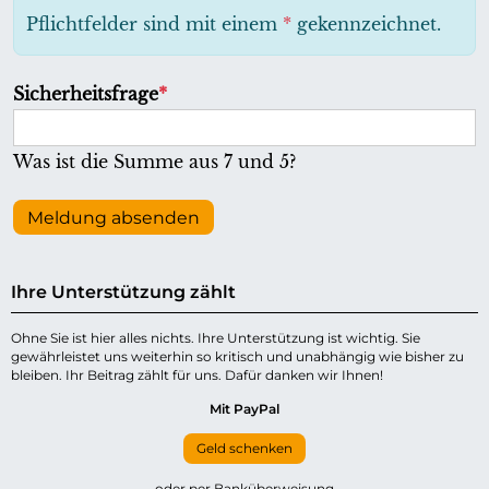
h
Pflichtfelder sind mit einem
*
gekennzeichnet.
t
f
P
Sicherheitsfrage
*
e
f
l
l
Was ist die Summe aus 7 und 5?
d
i
c
Meldung absenden
h
t
Ihre Unterstützung zählt
f
e
Ohne Sie ist hier alles nichts. Ihre Unterstützung ist wichtig. Sie
gewährleistet uns weiterhin so kritisch und unabhängig wie bisher zu
l
bleiben. Ihr Beitrag zählt für uns. Dafür danken wir Ihnen!
d
Mit PayPal
Geld schenken
oder per Banküberweisung