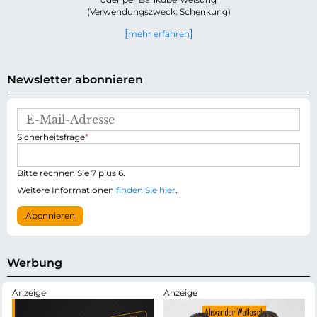
(Verwendungszweck: Schenkung)
mehr erfahren
Newsletter abonnieren
E
-
P
Sicherheitsfrage
*
M
f
a
l
i
i
Bitte rechnen Sie 7 plus 6.
l
c
-
Weitere Informationen
finden Sie hier
.
h
A
t
d
Abonnieren
f
r
e
e
l
s
d
s
Werbung
e