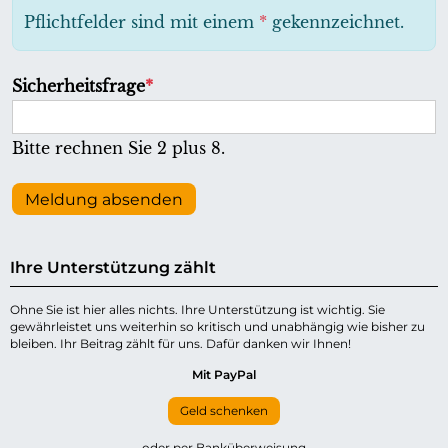
h
Pflichtfelder sind mit einem
*
gekennzeichnet.
t
f
P
Sicherheitsfrage
*
e
f
l
l
Bitte rechnen Sie 2 plus 8.
d
i
c
Meldung absenden
h
t
Ihre Unterstützung zählt
f
e
Ohne Sie ist hier alles nichts. Ihre Unterstützung ist wichtig. Sie
gewährleistet uns weiterhin so kritisch und unabhängig wie bisher zu
l
bleiben. Ihr Beitrag zählt für uns. Dafür danken wir Ihnen!
d
Mit PayPal
Geld schenken
oder per Banküberweisung