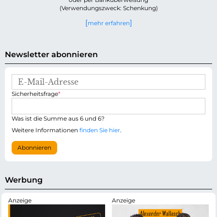
(Verwendungszweck: Schenkung)
mehr erfahren
Newsletter abonnieren
E
-
P
Sicherheitsfrage
*
M
f
a
l
i
i
Was ist die Summe aus 6 und 6?
l
c
-
Weitere Informationen
finden Sie hier
.
h
A
t
d
Abonnieren
f
r
e
e
l
s
d
s
Werbung
e