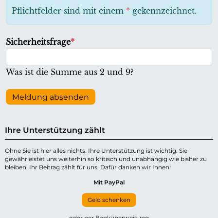
h
Pflichtfelder sind mit einem
*
gekennzeichnet.
t
f
P
Sicherheitsfrage
*
e
f
l
l
Was ist die Summe aus 2 und 9?
d
i
c
Meldung absenden
h
t
Ihre Unterstützung zählt
f
e
Ohne Sie ist hier alles nichts. Ihre Unterstützung ist wichtig. Sie
gewährleistet uns weiterhin so kritisch und unabhängig wie bisher zu
l
bleiben. Ihr Beitrag zählt für uns. Dafür danken wir Ihnen!
d
Mit PayPal
Geld schenken
oder per Banküberweisung