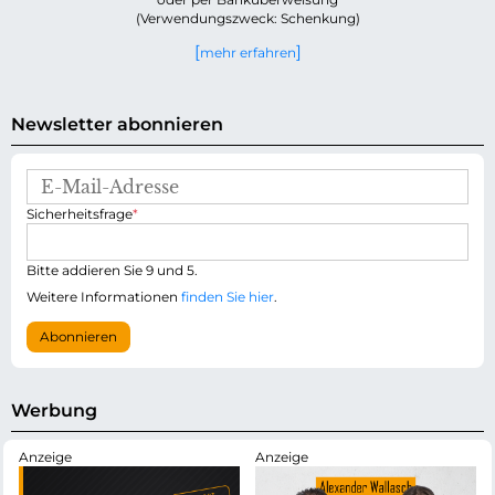
(Verwendungszweck: Schenkung)
mehr erfahren
Newsletter abonnieren
E
-
P
Sicherheitsfrage
*
M
f
a
l
i
i
Bitte addieren Sie 9 und 5.
l
c
-
Weitere Informationen
finden Sie hier
.
h
A
t
d
Abonnieren
f
r
e
e
l
s
d
s
Werbung
e