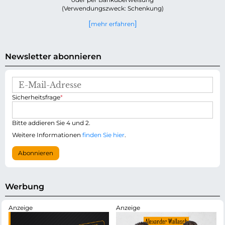
(Verwendungszweck: Schenkung)
mehr erfahren
Newsletter abonnieren
E
-
P
Sicherheitsfrage
*
M
f
a
l
i
i
Bitte addieren Sie 4 und 2.
l
c
-
Weitere Informationen
finden Sie hier
.
h
A
t
d
Abonnieren
f
r
e
e
l
s
d
s
Werbung
e