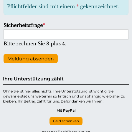
h
Pflichtfelder sind mit einem
*
gekennzeichnet.
t
f
P
Sicherheitsfrage
*
e
f
l
l
Bitte rechnen Sie 8 plus 4.
d
i
c
Meldung absenden
h
t
Ihre Unterstützung zählt
f
e
Ohne Sie ist hier alles nichts. Ihre Unterstützung ist wichtig. Sie
gewährleistet uns weiterhin so kritisch und unabhängig wie bisher zu
l
bleiben. Ihr Beitrag zählt für uns. Dafür danken wir Ihnen!
d
Mit PayPal
Geld schenken
oder per Banküberweisung