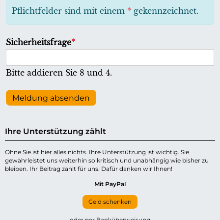
h
Pflichtfelder sind mit einem
*
gekennzeichnet.
t
f
P
Sicherheitsfrage
*
e
f
l
l
Bitte addieren Sie 8 und 4.
d
i
c
Meldung absenden
h
t
Ihre Unterstützung zählt
f
e
Ohne Sie ist hier alles nichts. Ihre Unterstützung ist wichtig. Sie
gewährleistet uns weiterhin so kritisch und unabhängig wie bisher zu
l
bleiben. Ihr Beitrag zählt für uns. Dafür danken wir Ihnen!
d
Mit PayPal
Geld schenken
oder per Banküberweisung