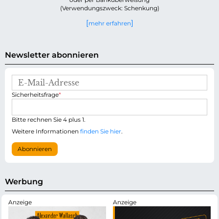
(Verwendungszweck: Schenkung)
mehr erfahren
Newsletter abonnieren
E
-
P
Sicherheitsfrage
*
M
f
a
l
i
i
Bitte rechnen Sie 4 plus 1.
l
c
-
Weitere Informationen
finden Sie hier
.
h
A
t
d
Abonnieren
f
r
e
e
l
s
d
s
Werbung
e