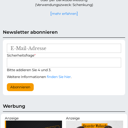
(Verwendungszweck: Schenkung)
mehr erfahren
Newsletter abonnieren
E
-
P
Sicherheitsfrage
*
M
f
a
l
i
i
Bitte addieren Sie 4 und 3.
l
c
-
Weitere Informationen
finden Sie hier
.
h
A
t
d
Abonnieren
f
r
e
e
l
s
d
s
Werbung
e