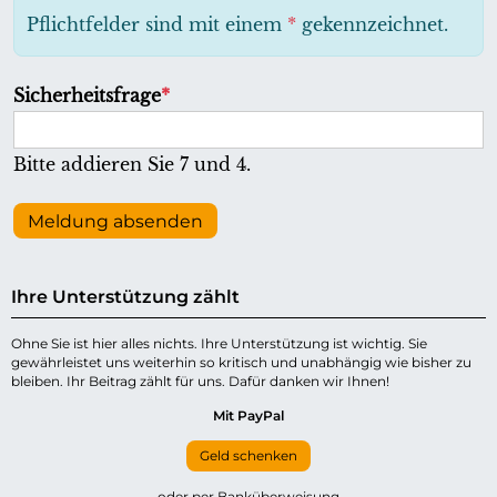
h
Pflichtfelder sind mit einem
*
gekennzeichnet.
t
f
P
Sicherheitsfrage
*
e
f
l
l
Bitte addieren Sie 7 und 4.
d
i
c
Meldung absenden
h
t
Ihre Unterstützung zählt
f
e
Ohne Sie ist hier alles nichts. Ihre Unterstützung ist wichtig. Sie
gewährleistet uns weiterhin so kritisch und unabhängig wie bisher zu
l
bleiben. Ihr Beitrag zählt für uns. Dafür danken wir Ihnen!
d
Mit PayPal
Geld schenken
oder per Banküberweisung