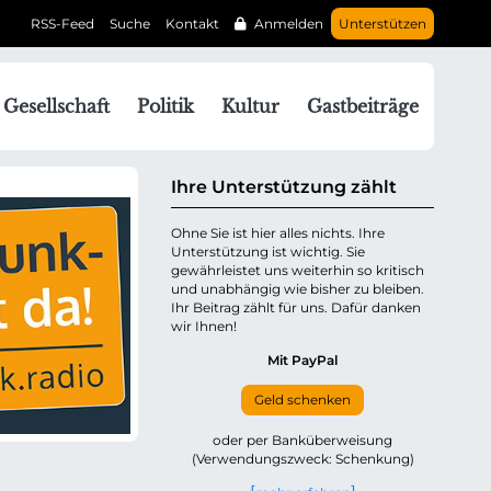
RSS-Feed
Suche
Kontakt
Anmelden
Unterstützen
N
Gesellschaft
Politik
Kultur
Gastbeiträge
a
v
g
Ihre Unterstützung zählt
a
Ohne Sie ist hier alles nichts. Ihre
Unterstützung ist wichtig. Sie
o
gewährleistet uns weiterhin so kritisch
n
und unabhängig wie bisher zu bleiben.
ü
Ihr Beitrag zählt für uns. Dafür danken
wir Ihnen!
b
e
Mit PayPal
Geld schenken
p
oder per Banküberweisung
(Verwendungszweck: Schenkung)
n