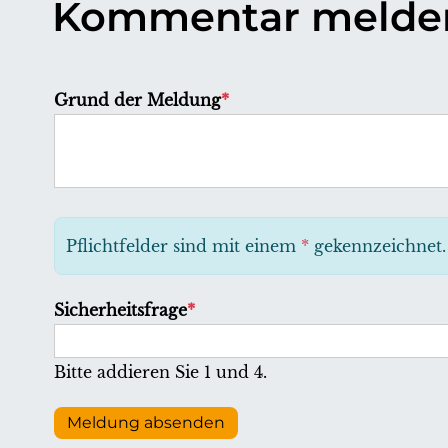
Kommentar melde
P
Grund der Meldung
*
f
l
i
c
h
Pflichtfelder sind mit einem
*
gekennzeichnet.
t
f
P
Sicherheitsfrage
*
e
f
l
l
Bitte addieren Sie 1 und 4.
d
i
c
Meldung absenden