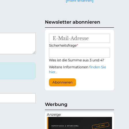
mehr erfahren
g
e
n
Newsletter abonnieren
E
-
P
Sicherheitsfrage
*
M
f
a
l
i
i
Was ist die Summe aus 3 und 4?
l
c
-
Weitere Informationen
finden Sie
h
A
hier
.
t
d
f
r
Abonnieren
e
e
l
s
d
s
e
Werbung