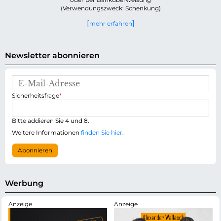
(Verwendungszweck: Schenkung)
mehr erfahren
Newsletter abonnieren
E
-
P
Sicherheitsfrage
*
M
f
a
l
i
i
Bitte addieren Sie 4 und 8.
l
c
-
Weitere Informationen
finden Sie hier
.
h
A
t
d
Abonnieren
f
r
e
e
l
s
d
s
Werbung
e