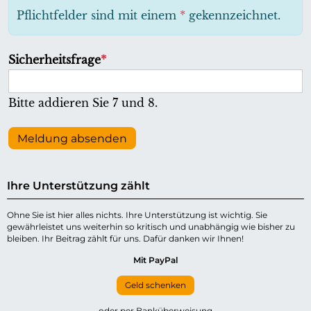
h
Pflichtfelder sind mit einem
*
gekennzeichnet.
t
f
P
Sicherheitsfrage
*
e
f
l
l
Bitte addieren Sie 7 und 8.
d
i
c
Meldung absenden
h
t
Ihre Unterstützung zählt
f
e
Ohne Sie ist hier alles nichts. Ihre Unterstützung ist wichtig. Sie
gewährleistet uns weiterhin so kritisch und unabhängig wie bisher zu
l
bleiben. Ihr Beitrag zählt für uns. Dafür danken wir Ihnen!
d
Mit PayPal
Geld schenken
oder per Banküberweisung