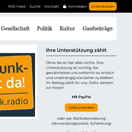
RSS-Feed
Suche
Kontakt
Anmelden
Unterstützen
N
Gesellschaft
Politik
Kultur
Gastbeiträge
a
v
g
Ihre Unterstützung zählt
a
Ohne Sie ist hier alles nichts. Ihre
Unterstützung ist wichtig. Sie
o
gewährleistet uns weiterhin so kritisch
n
und unabhängig wie bisher zu bleiben.
ü
Ihr Beitrag zählt für uns. Dafür danken
wir Ihnen!
b
e
Mit PayPal
Geld schenken
p
oder per Banküberweisung
(Verwendungszweck: Schenkung)
n