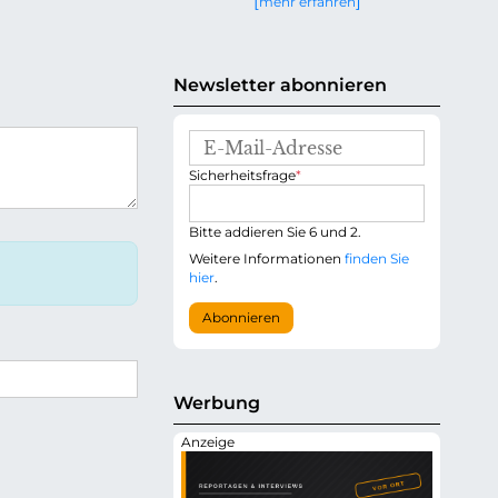
mehr erfahren
g
e
n
Newsletter abonnieren
E
-
P
Sicherheitsfrage
*
M
f
a
l
i
i
Bitte addieren Sie 6 und 2.
l
c
-
Weitere Informationen
finden Sie
h
A
hier
.
t
d
f
r
Abonnieren
e
e
l
s
d
s
e
Werbung