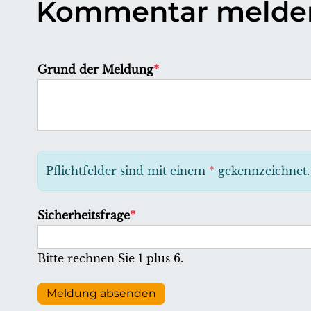
Kommentar melde
P
Grund der Meldung
*
f
l
i
c
h
Pflichtfelder sind mit einem
*
gekennzeichnet.
t
f
P
Sicherheitsfrage
*
e
f
l
l
Bitte rechnen Sie 1 plus 6.
d
i
c
Meldung absenden