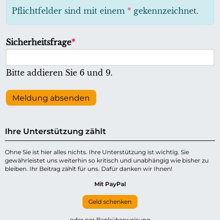
h
Pflichtfelder sind mit einem
*
gekennzeichnet.
t
f
P
Sicherheitsfrage
*
e
f
l
l
Bitte addieren Sie 6 und 9.
d
i
c
Meldung absenden
h
t
Ihre Unterstützung zählt
f
e
Ohne Sie ist hier alles nichts. Ihre Unterstützung ist wichtig. Sie
gewährleistet uns weiterhin so kritisch und unabhängig wie bisher zu
l
bleiben. Ihr Beitrag zählt für uns. Dafür danken wir Ihnen!
d
Mit PayPal
Geld schenken
oder per Banküberweisung