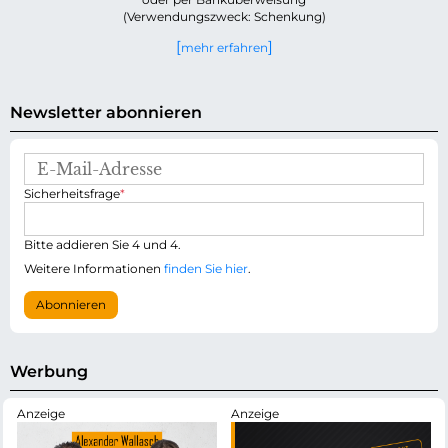
(Verwendungszweck: Schenkung)
mehr erfahren
Newsletter abonnieren
E
-
P
Sicherheitsfrage
*
M
f
a
l
i
i
Bitte addieren Sie 4 und 4.
l
c
-
Weitere Informationen
finden Sie hier
.
h
A
t
d
Abonnieren
f
r
e
e
l
s
d
s
Werbung
e