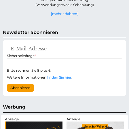
(Verwendungszweck: Schenkung)
mehr erfahren
Newsletter abonnieren
E
-
P
Sicherheitsfrage
*
M
f
a
l
i
i
Bitte rechnen Sie 8 plus 6.
l
c
-
Weitere Informationen
finden Sie hier
.
h
A
t
d
Abonnieren
f
r
e
e
l
s
d
s
Werbung
e