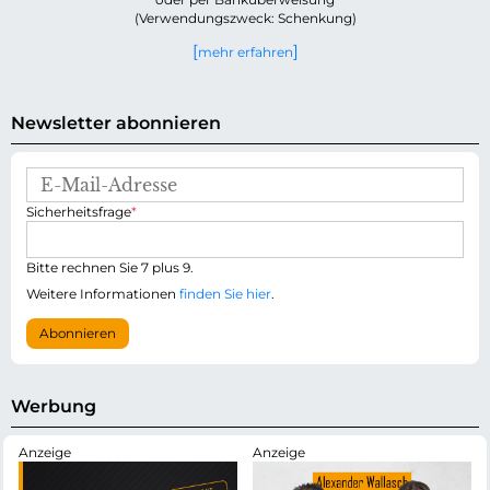
(Verwendungszweck: Schenkung)
mehr erfahren
Newsletter abonnieren
E
-
P
Sicherheitsfrage
*
M
f
a
l
i
i
Bitte rechnen Sie 7 plus 9.
l
c
-
Weitere Informationen
finden Sie hier
.
h
A
t
d
Abonnieren
f
r
e
e
l
s
d
s
Werbung
e