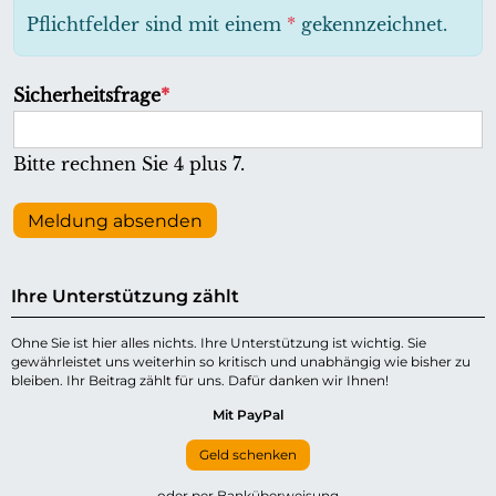
h
Pflichtfelder sind mit einem
*
gekennzeichnet.
t
f
P
Sicherheitsfrage
*
e
f
l
l
Bitte rechnen Sie 4 plus 7.
d
i
c
Meldung absenden
h
t
Ihre Unterstützung zählt
f
e
Ohne Sie ist hier alles nichts. Ihre Unterstützung ist wichtig. Sie
gewährleistet uns weiterhin so kritisch und unabhängig wie bisher zu
l
bleiben. Ihr Beitrag zählt für uns. Dafür danken wir Ihnen!
d
Mit PayPal
Geld schenken
oder per Banküberweisung