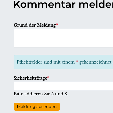
Kommentar melde
P
Grund der Meldung
*
f
l
i
c
h
Pflichtfelder sind mit einem
*
gekennzeichnet.
t
f
P
Sicherheitsfrage
*
e
f
l
l
Bitte addieren Sie 5 und 8.
d
i
c
Meldung absenden