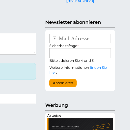
mehr erfahren
g
e
n
Newsletter abonnieren
E
-
P
Sicherheitsfrage
*
M
f
a
l
i
i
Bitte addieren Sie 4 und 3.
l
c
-
Weitere Informationen
finden Sie
h
A
hier
.
t
d
f
r
Abonnieren
e
e
l
s
d
s
e
Werbung