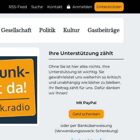
RSS-Feed
Suche
Kontakt
Anmelden
Unterstützen
N
Gesellschaft
Politik
Kultur
Gastbeiträge
a
v
g
Ihre Unterstützung zählt
a
Ohne Sie ist hier alles nichts. Ihre
Unterstützung ist wichtig. Sie
o
gewährleistet uns weiterhin so kritisch
n
und unabhängig wie bisher zu bleiben.
ü
Ihr Beitrag zählt für uns. Dafür danken
wir Ihnen!
b
e
Mit PayPal
Geld schenken
p
oder per Banküberweisung
(Verwendungszweck: Schenkung)
n