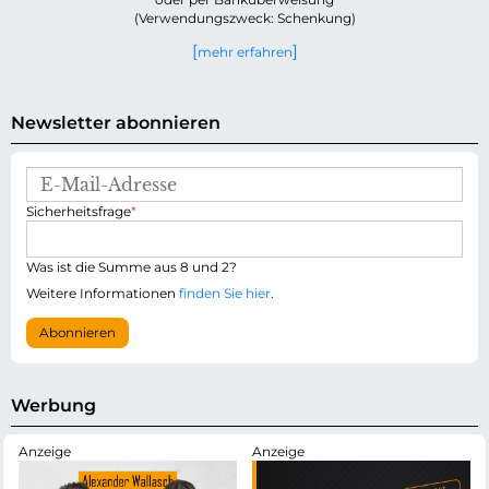
(Verwendungszweck: Schenkung)
mehr erfahren
Newsletter abonnieren
E
-
P
Sicherheitsfrage
*
M
f
a
l
i
i
Was ist die Summe aus 8 und 2?
l
c
-
Weitere Informationen
finden Sie hier
.
h
A
t
d
Abonnieren
f
r
e
e
l
s
d
s
Werbung
e