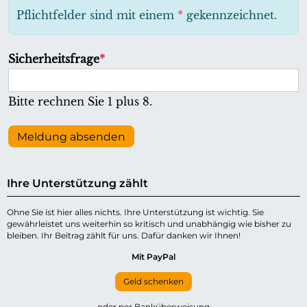
h
Pflichtfelder sind mit einem
*
gekennzeichnet.
t
f
P
Sicherheitsfrage
*
e
f
l
l
Bitte rechnen Sie 1 plus 8.
d
i
c
Meldung absenden
h
t
Ihre Unterstützung zählt
f
e
Ohne Sie ist hier alles nichts. Ihre Unterstützung ist wichtig. Sie
gewährleistet uns weiterhin so kritisch und unabhängig wie bisher zu
l
bleiben. Ihr Beitrag zählt für uns. Dafür danken wir Ihnen!
d
Mit PayPal
Geld schenken
oder per Banküberweisung