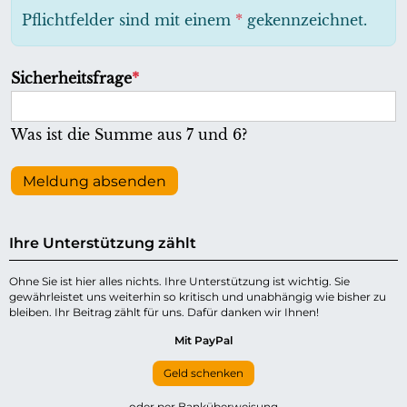
h
Pflichtfelder sind mit einem
*
gekennzeichnet.
t
f
P
Sicherheitsfrage
*
e
f
l
l
Was ist die Summe aus 7 und 6?
d
i
c
Meldung absenden
h
t
Ihre Unterstützung zählt
f
e
Ohne Sie ist hier alles nichts. Ihre Unterstützung ist wichtig. Sie
gewährleistet uns weiterhin so kritisch und unabhängig wie bisher zu
l
bleiben. Ihr Beitrag zählt für uns. Dafür danken wir Ihnen!
d
Mit PayPal
Geld schenken
oder per Banküberweisung