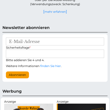
(Verwendungszweck: Schenkung)
mehr erfahren
Newsletter abonnieren
E
-
P
Sicherheitsfrage
*
M
f
a
l
i
i
Bitte addieren Sie 4 und 4.
l
c
-
Weitere Informationen
finden Sie hier
.
h
A
t
d
Abonnieren
f
r
e
e
l
s
d
s
Werbung
e