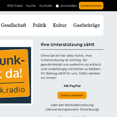
RSS-Feed
Suche
Kontakt
Anmelden
Unterstützen
N
Gesellschaft
Politik
Kultur
Gastbeiträge
a
v
g
Ihre Unterstützung zählt
a
Ohne Sie ist hier alles nichts. Ihre
Unterstützung ist wichtig. Sie
o
gewährleistet uns weiterhin so kritisch
n
und unabhängig wie bisher zu bleiben.
ü
Ihr Beitrag zählt für uns. Dafür danken
wir Ihnen!
b
e
Mit PayPal
Geld schenken
p
oder per Banküberweisung
(Verwendungszweck: Schenkung)
n