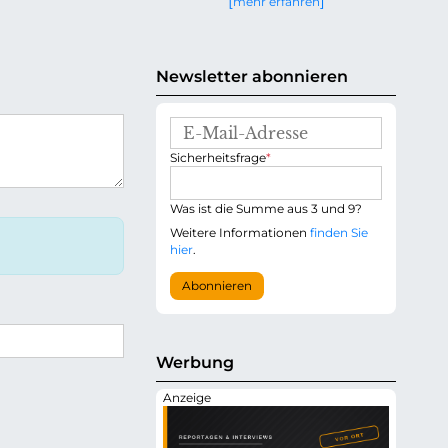
mehr erfahren
g
e
n
Newsletter abonnieren
E
-
P
Sicherheitsfrage
*
M
f
a
l
i
i
Was ist die Summe aus 3 und 9?
l
c
-
Weitere Informationen
finden Sie
h
A
hier
.
t
d
f
r
Abonnieren
e
e
l
s
d
s
e
Werbung