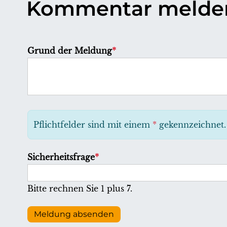
Kommentar melde
P
Grund der Meldung
*
f
l
i
c
h
Pflichtfelder sind mit einem
*
gekennzeichnet.
t
f
P
Sicherheitsfrage
*
e
f
l
l
Bitte rechnen Sie 1 plus 7.
d
i
c
Meldung absenden