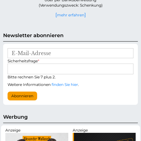
(Verwendungszweck: Schenkung)
mehr erfahren
Newsletter abonnieren
E
-
P
Sicherheitsfrage
*
M
f
a
l
i
i
Bitte rechnen Sie 7 plus 2.
l
c
-
Weitere Informationen
finden Sie hier
.
h
A
t
d
Abonnieren
f
r
e
e
l
s
d
s
Werbung
e