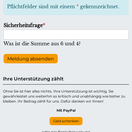
h
Pflichtfelder sind mit einem
*
gekennzeichnet.
t
f
P
Sicherheitsfrage
*
e
f
l
l
Was ist die Summe aus 6 und 4?
d
i
c
Meldung absenden
h
t
Ihre Unterstützung zählt
f
e
Ohne Sie ist hier alles nichts. Ihre Unterstützung ist wichtig. Sie
gewährleistet uns weiterhin so kritisch und unabhängig wie bisher zu
l
bleiben. Ihr Beitrag zählt für uns. Dafür danken wir Ihnen!
d
Mit PayPal
Geld schenken
oder per Banküberweisung