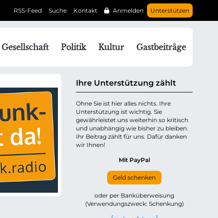
RSS-Feed
Suche
Kontakt
Anmelden
Unterstützen
N
Gesellschaft
Politik
Kultur
Gastbeiträge
a
v
g
Ihre Unterstützung zählt
a
Ohne Sie ist hier alles nichts. Ihre
Unterstützung ist wichtig. Sie
o
gewährleistet uns weiterhin so kritisch
n
und unabhängig wie bisher zu bleiben.
ü
Ihr Beitrag zählt für uns. Dafür danken
wir Ihnen!
b
e
Mit PayPal
Geld schenken
p
oder per Banküberweisung
(Verwendungszweck: Schenkung)
n