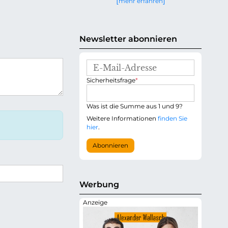
mehr erfahren
g
e
n
Newsletter abonnieren
E
-
P
Sicherheitsfrage
*
M
f
a
l
i
i
Was ist die Summe aus 1 und 9?
l
c
-
Weitere Informationen
finden Sie
h
A
hier
.
t
d
f
r
Abonnieren
e
e
l
s
d
s
e
Werbung