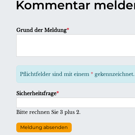
Kommentar melde
P
Grund der Meldung
*
f
l
i
c
h
Pflichtfelder sind mit einem
*
gekennzeichnet.
t
f
P
Sicherheitsfrage
*
e
f
l
l
Bitte rechnen Sie 3 plus 2.
d
i
c
Meldung absenden