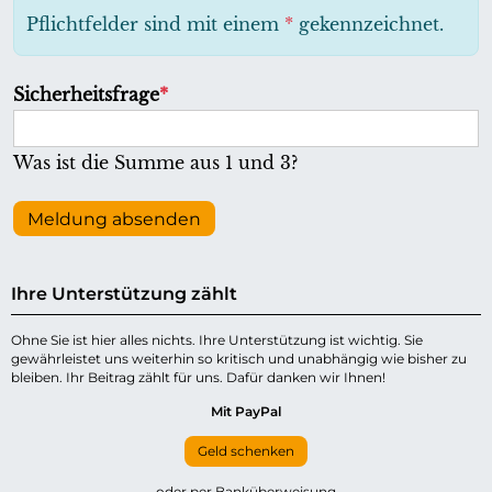
h
Pflichtfelder sind mit einem
*
gekennzeichnet.
t
f
P
Sicherheitsfrage
*
e
f
l
l
Was ist die Summe aus 1 und 3?
d
i
c
Meldung absenden
h
t
Ihre Unterstützung zählt
f
e
Ohne Sie ist hier alles nichts. Ihre Unterstützung ist wichtig. Sie
gewährleistet uns weiterhin so kritisch und unabhängig wie bisher zu
l
bleiben. Ihr Beitrag zählt für uns. Dafür danken wir Ihnen!
d
Mit PayPal
Geld schenken
oder per Banküberweisung