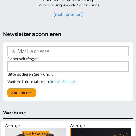
(Verwendungszweck: Schenkung)
mehr erfahren
Newsletter abonnieren
E
-
P
Sicherheitsfrage
*
M
f
a
l
i
i
Bitte addieren Sie 7 und 8.
l
c
-
Weitere Informationen
finden Sie hier
.
h
A
t
d
Abonnieren
f
r
e
e
l
s
d
s
Werbung
e