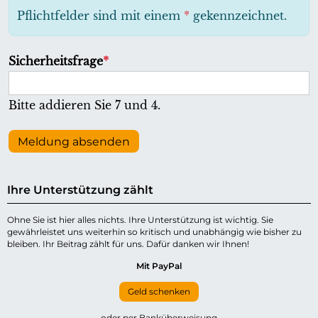
h
Pflichtfelder sind mit einem
*
gekennzeichnet.
t
f
P
Sicherheitsfrage
*
e
f
l
l
Bitte addieren Sie 7 und 4.
d
i
c
Meldung absenden
h
t
Ihre Unterstützung zählt
f
e
Ohne Sie ist hier alles nichts. Ihre Unterstützung ist wichtig. Sie
gewährleistet uns weiterhin so kritisch und unabhängig wie bisher zu
l
bleiben. Ihr Beitrag zählt für uns. Dafür danken wir Ihnen!
d
Mit PayPal
Geld schenken
oder per Banküberweisung