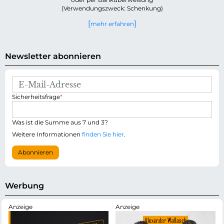
(Verwendungszweck: Schenkung)
mehr erfahren
Newsletter abonnieren
E
-
P
Sicherheitsfrage
*
M
f
a
l
i
i
Was ist die Summe aus 7 und 3?
l
c
-
Weitere Informationen
finden Sie hier
.
h
A
t
d
Abonnieren
f
r
e
e
l
s
d
s
Werbung
e