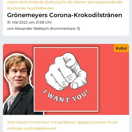
Häme ohne Ende als Quittung für die Wiener Sportpalastrede des
Bochumer Nuschelbarden
Grönemeyers Corona-Krokodilstränen
31. Mai 2022 um 21:58 Uhr
von Alexander Wallasch (Kommentare: 3)
Kultur
Tote-Hosen-Frontmann mit perfektem Spagat zwischen Punk-
Attitüde und Establishment