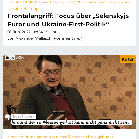
Droht jetzt die Melnyk-Fatwa? Gabor Steingart über eine kippende
Ukraine-Haltung
Frontalangriff: Focus über „Selenskyjs
Furor und Ukraine-First-Politik“
01. Juni 2022 um 14:09 Uhr
von Alexander Wallasch (Kommentare: 1)
Kultur
Amazon Prime hat den Minister für Witze-Show gebucht –